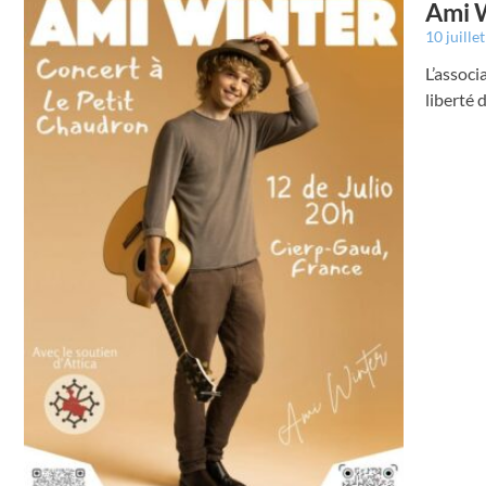
Ami W
10 juille
L’associ
liberté 