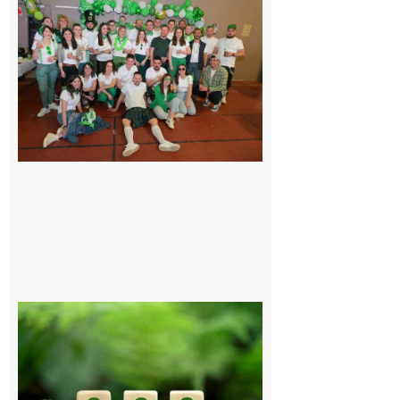
Boulogne-
sur-Gesse :
Quatre jours
de fête avec
le Comité, un
programme
exceptionnel
6 août 2026
Comminges
et Piémont
Pyrénéen :
Consultation
publique sur
le projet de