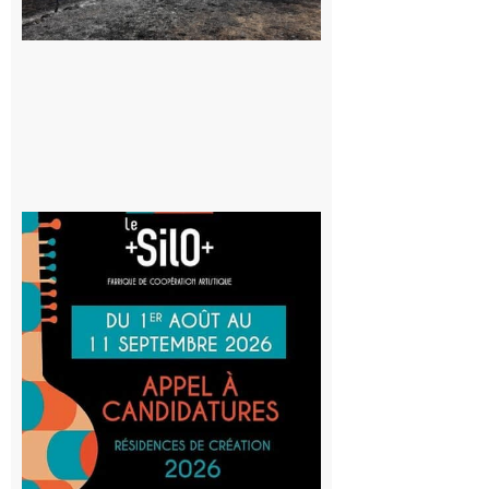
au risque
d’incendie
8 août 2026
Aurignac
: La
Cafetière
participe
au projet
Musiques
actuelles
et Tiers-
lieux,
avec le
SilO
8 août 2026