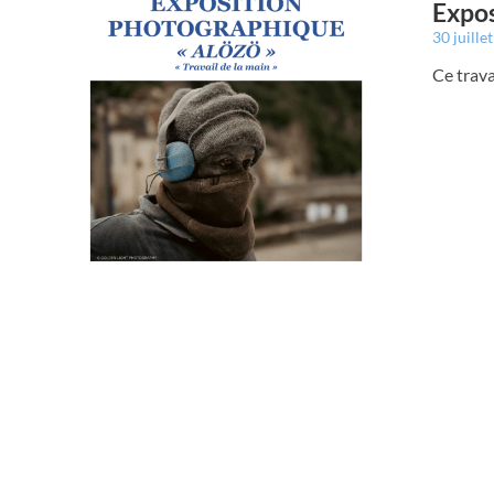
Expos
30 juille
Ce trava