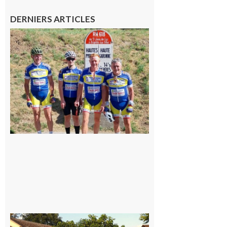
DERNIERS ARTICLES
Montréjeau
: Les sorties
du
Montréjeau
cyclo club
8 août 2026
Saint-