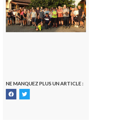
Araille :
la
dernière
rando à
la
fraîche
de la
saison
était à
Cazac
8 août
2026
NE MANQUEZ PLUS UN ARTICLE :