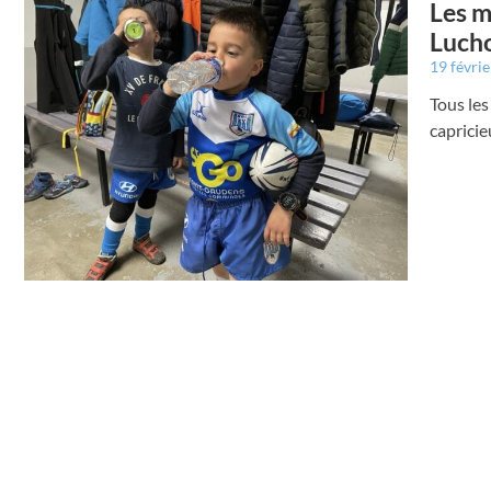
Les m
Luch
19 févri
Tous les
capricie