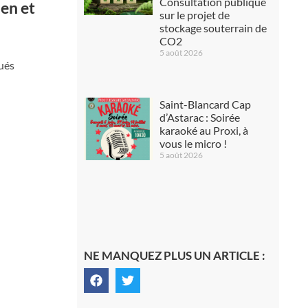
Consultation publique
en et
sur le projet de
stockage souterrain de
CO2
5 août 2026
ués
Saint-Blancard Cap
d’Astarac : Soirée
karaoké au Proxi, à
vous le micro !
5 août 2026
NE MANQUEZ PLUS UN ARTICLE :