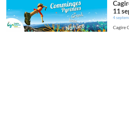
Cagir
11 s
4 septe
Cagire 