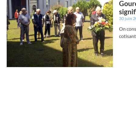
Gourd
signi
30 juin 
On cons
cotisant