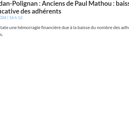
an-Polignan : Anciens de Paul Mathou : bais
ficative des adhérents
2026
16 h 52
tate une hémorragie financière due à la baisse du nombre des adh
s.