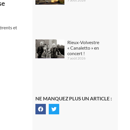
7 août 2026
se
érents et
Rieux-Volvestre
« Canaletto » en
concert !
7 août 2026
NE MANQUEZ PLUS UN ARTICLE :