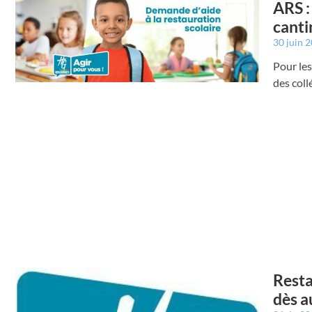
ARS :
canti
30 juin 
Pour les
des coll
Resta
dès a