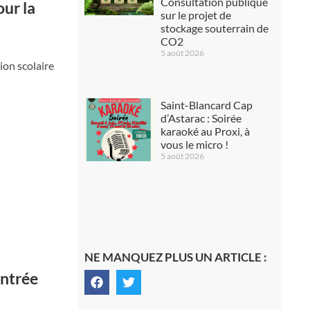
Consultation publique
our la
sur le projet de
stockage souterrain de
CO2
5 août 2026
ion scolaire
Saint-Blancard Cap
d’Astarac : Soirée
karaoké au Proxi, à
vous le micro !
5 août 2026
NE MANQUEZ PLUS UN ARTICLE :
entrée