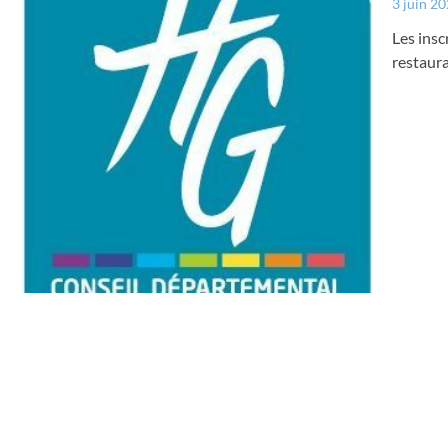
3 juin 2
Les insc
restaura