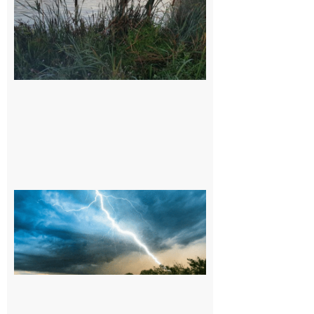
Montréjeau
et ses
environs
9 août 2026
09/08/26 :
Vigilance
météorologique
orange pour
orages sur le
département de
la Haute-
Garonne
9 août 2026