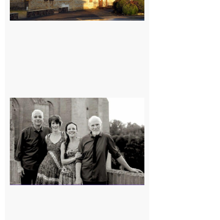
Rieux-
Volvestre
« Canaletto »
en concert !
7 août 2026