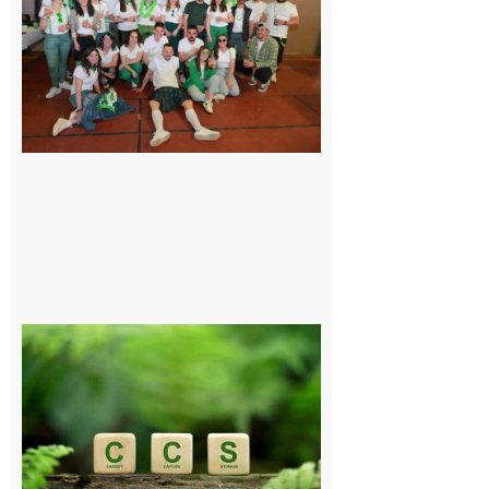
Quatre jours
de fête avec
le Comité, un
programme
exceptionnel
6 août 2026
Comminges
et Piémont
Pyrénéen :
Consultation
publique sur
le projet de
stockage
souterrain