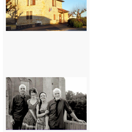
7 août 2026
Rieux-
Volvestre
« Canaletto »
en concert !
7 août 2026