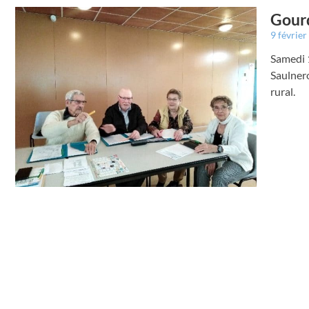
Gourd
9 févrie
Samedi 1
Saulnero
rural.