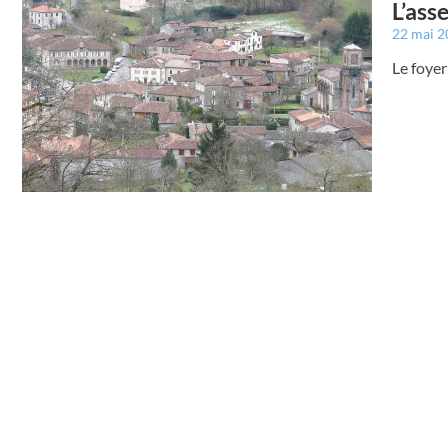
L’ass
22 mai 
Le foyer