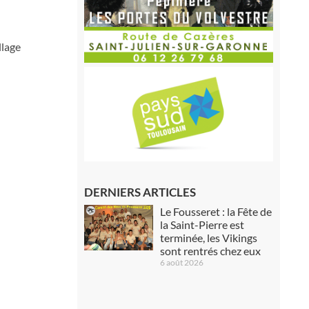
llage
DERNIERS ARTICLES
Le Fousseret : la Fête de
la Saint-Pierre est
terminée, les Vikings
sont rentrés chez eux
6 août 2026