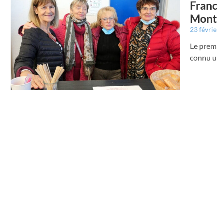
Franc
Mont
23 févri
Le premi
connu un