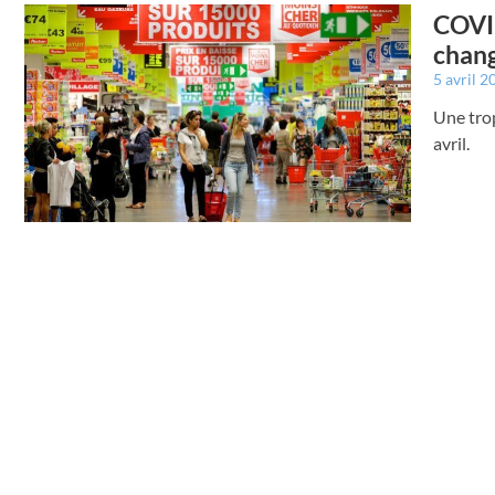
COVID
chang
5 avril 
Une trop
avril.