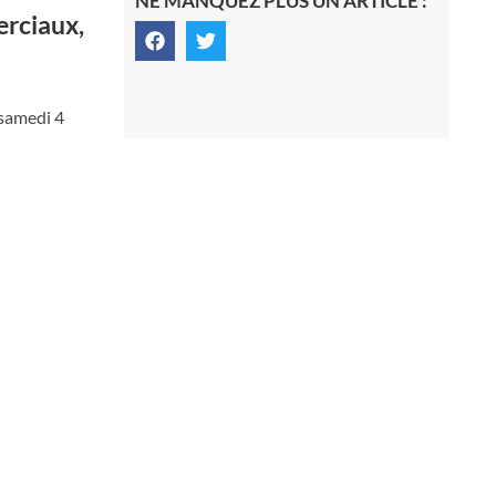
NE MANQUEZ PLUS UN ARTICLE :
erciaux,
 samedi 4