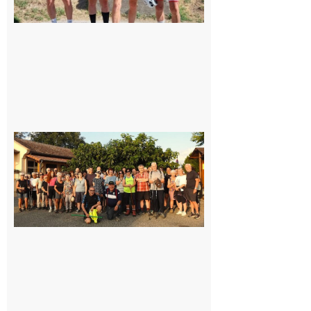
Saint-
Araille :
la
dernière
rando à
la
fraîche
de la
saison
était à
Cazac
8 août
2026