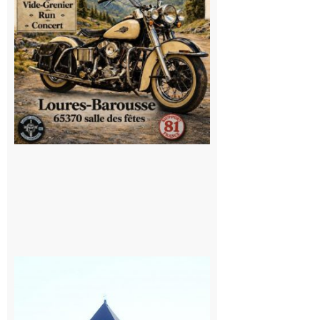
Saint
Bertrand de
Comminges
: 1ère
édition du