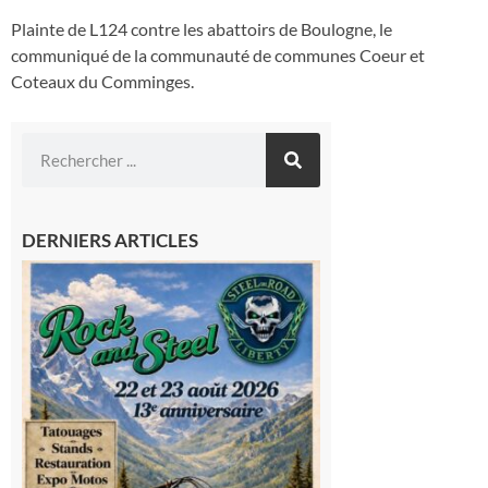
Plainte de L124 contre les abattoirs de Boulogne, le
communiqué de la communauté de communes Coeur et
Coteaux du Comminges.
DERNIERS ARTICLES
Loures-
Barousse :
Rock and
Steel : de
belles
mécaniques,
du rock, de
la
convivialité!
9 août 2026