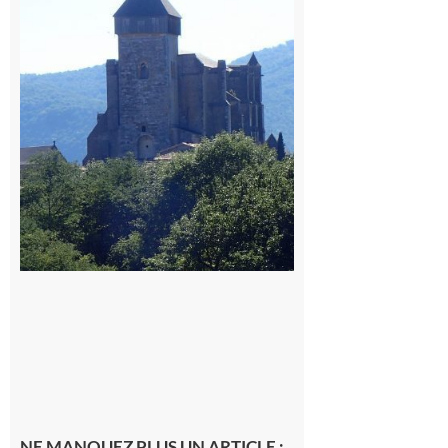
village des
patrimoines
du
Comminges
9 août 2026
NE MANQUEZ PLUS UN ARTICLE :