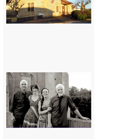
Rieux-
Volvestre
« Canaletto »
en concert !
7 août 2026