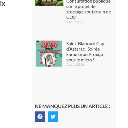
Consultation publique
ix
sur le projet de
stockage souterrain de
CO2
5 août 2026
Saint-Blancard Cap
d’Astarac : Soirée
karaoké au Proxi, à
vous le micro !
5 août 2026
NE MANQUEZ PLUS UN ARTICLE :