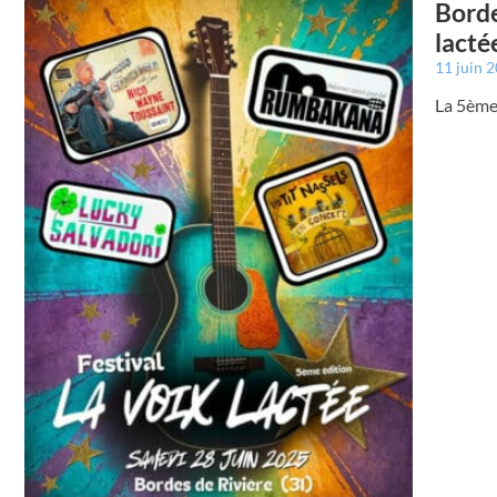
Borde
lacté
11 juin 
La 5ème 