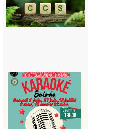
le projet de
stockage
souterrain
de CO2
5 août 2026
Saint-
Blancard
Cap
d’Astarac
: Soirée
karaoké
au Proxi,
à vous le
micro !
5 août 2026