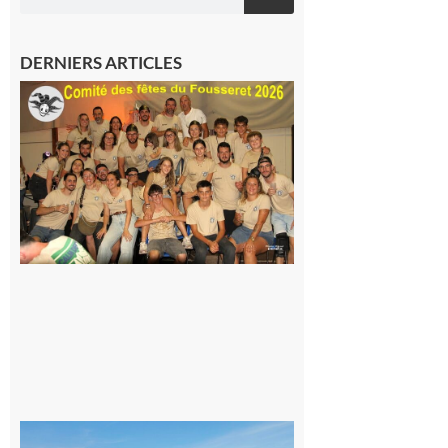
DERNIERS ARTICLES
Le
Fousseret :
la Fête de
la Saint-
Pierre est
terminée,
les Vikings
sont
rentrés
chez eux
6 août 2026
Simorre :