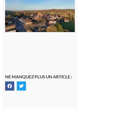
Un
nouveau
médecin
généraliste
dans la cité
gersoise
6 août 2026
NE MANQUEZ PLUS UN ARTICLE :