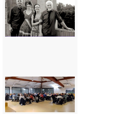
« Canaletto »
en concert !
7 août 2026
Gourdan-
Polignan :
Geste
solidaire de
l’association
de belote
envers les
sinistrés des