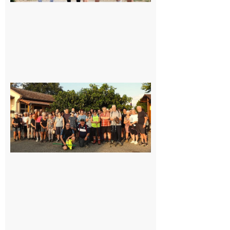
Saint-
Araille :
la
dernière
rando à
la
fraîche
de la
saison
était à
Cazac
8 août
2026