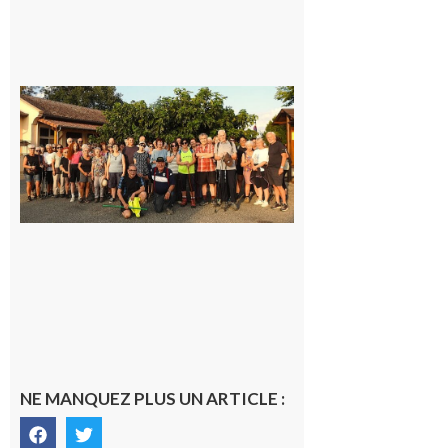
Saint-
Araille :
la
dernière
rando à
la
fraîche
de la
saison
était à
Cazac
8 août
2026
NE MANQUEZ PLUS UN ARTICLE :