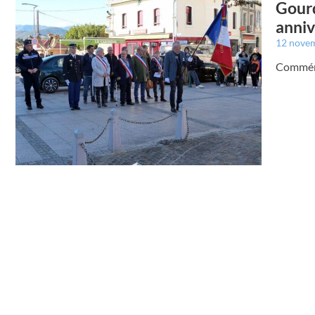
Gourd
anniv
12 nove
Commémo