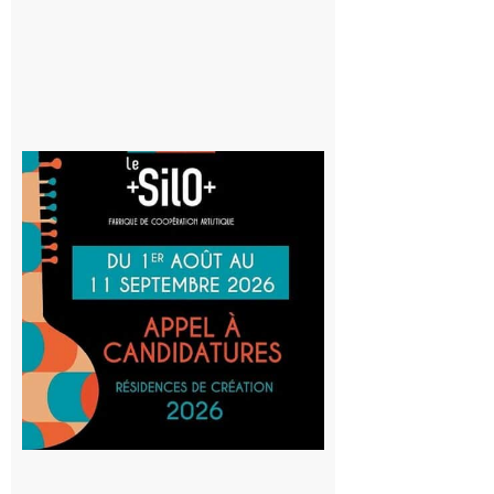
Aurignac
: La
Cafetière
participe
au projet
Musiques
actuelles
et Tiers-
lieux,
avec le
SilO
8 août 2026