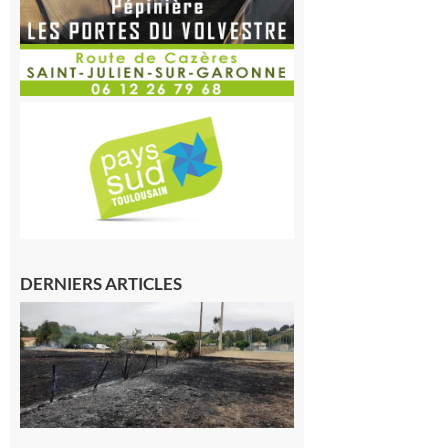
DERNIERS ARTICLES
Montesquieu-
Volvestre : la
commune
appelle à la
vigilance face
au risque
d’incendie
8 août 2026