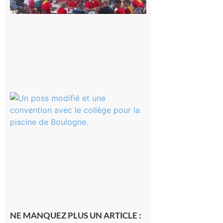
fête de
tous !
Dès le
vendredi
14 août
au soir.
8 août
2026
Boulogne-
sur-Gesse :
Une
convention
entre la
Mairie et le
Collège
pour la
piscine
8 août 2026
NE MANQUEZ PLUS UN ARTICLE :