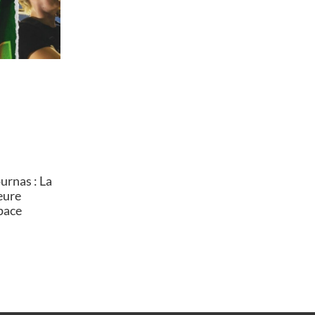
rnas : La
heure
pace