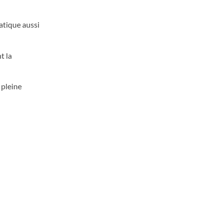
atique aussi
t la
 pleine