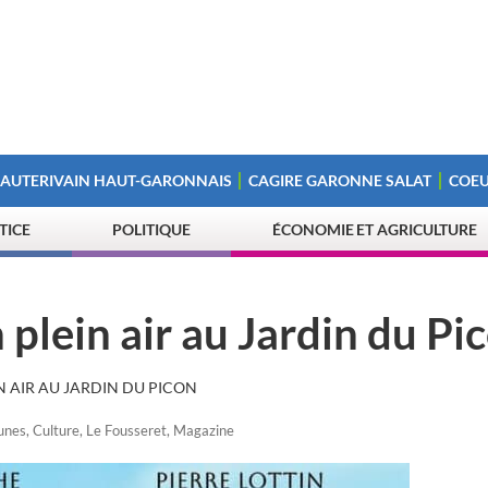
 AUTERIVAIN HAUT-GARONNAIS
CAGIRE GARONNE SALAT
COEU
STICE
POLITIQUE
ÉCONOMIE ET AGRICULTURE
plein air au Jardin du Pi
N AIR AU JARDIN DU PICON
unes
,
Culture
,
Le Fousseret
,
Magazine