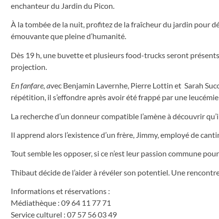
enchanteur du Jardin du Picon.
À la tombée de la nuit, profitez de la fraîcheur du jardin pour 
émouvante que pleine d’humanité.
Dès 19 h, une buvette et plusieurs food-trucks seront présents
projection.
En fanfare, a
vec Benjamin Lavernhe, Pierre Lottin et Sarah Suco
répétition, il s’effondre après avoir été frappé par une leucémi
La recherche d’un donneur compatible l’amène à découvrir qu’il
Il apprend alors l’existence d’un frère, Jimmy, employé de cant
Tout semble les opposer, si ce n’est leur passion commune pour
Thibaut décide de l’aider à révéler son potentiel. Une rencontr
Informations et réservations :
Médiathèque : 09 64 11 77 71
Service culturel : 07 57 56 03 49