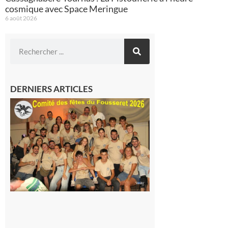
cosmique avec Space Meringue
6 août 2026
DERNIERS ARTICLES
Le
Fousseret :
la Fête de
la Saint-
Pierre est
terminée,
les Vikings
sont
rentrés
chez eux
6 août 2026