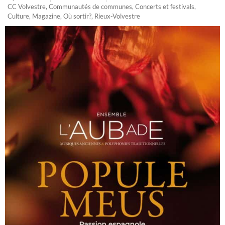
CC Volvestre
,
Communautés de communes
,
Concerts et festivals
,
Culture
,
Magazine
,
Où sortir?
,
Rieux-Volvestre