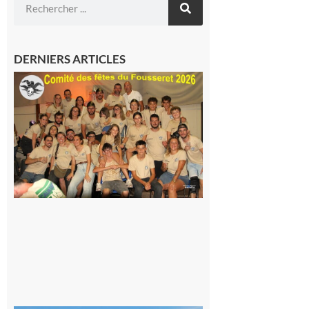
DERNIERS ARTICLES
Le
Fousseret :
la Fête de
la Saint-
Pierre est
terminée,
les Vikings
sont
rentrés
chez eux
6 août 2026