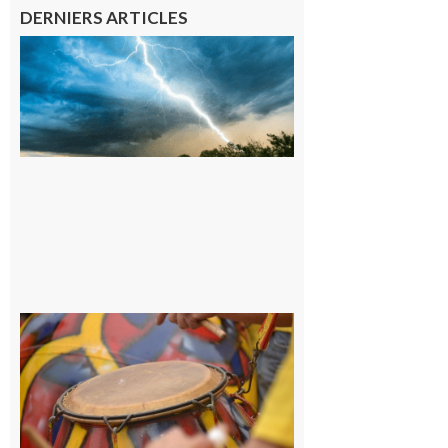
DERNIERS ARTICLES
09/08/26 :
Vigilance
météorologique
orange pour
orages sur le
département de
la Haute-
Garonne
9 août 2026
Latoue :
Initiation
à la
batucada,
pour
apprendre
les