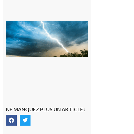
09/08/26 :
Vigilance
météorologique
orange pour
orages sur le
département de
la Haute-
Garonne
9 août 2026
NE MANQUEZ PLUS UN ARTICLE :