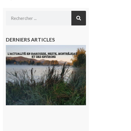
DERNIERS ARTICLES
L’actualité
et les
sorties en
Barousse,
Neste,
Montréjeau
et ses
environs
9 août 2026