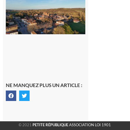
nouveau
médecin
généraliste
dans la cité
gersoise
6 août 2026
NE MANQUEZ PLUS UN ARTICLE :
© 2021
PETITE RÉPUBLIQUE
ASSOCIATION LOI 1901