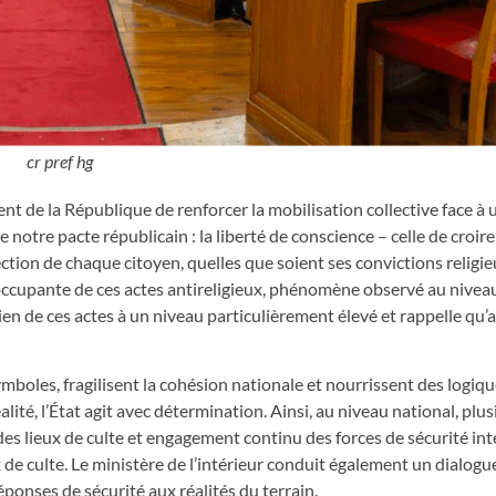
cr pref hg
nt de la République de renforcer la mobilisation collective face à 
tre pacte républicain : la liberté de conscience – celle de croire
tection de chaque citoyen, quelles que soient ses convictions religie
éoccupante de ces actes antireligieux, phénomène observé au niveau
ien de ces actes à un niveau particulièrement élevé et rappelle qu’
ymboles, fragilisent la cohésion nationale et nourrissent des logiqu
lité, l’État agit avec détermination. Ainsi, au niveau national, plus
des lieux de culte et engagement continu des forces de sécurité int
 de culte. Le ministère de l’intérieur conduit également un dialogu
éponses de sécurité aux réalités du terrain.