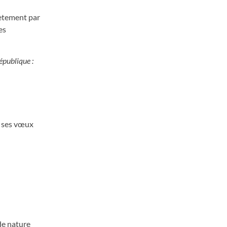
rètement par
es
République :
e ses vœux
de nature