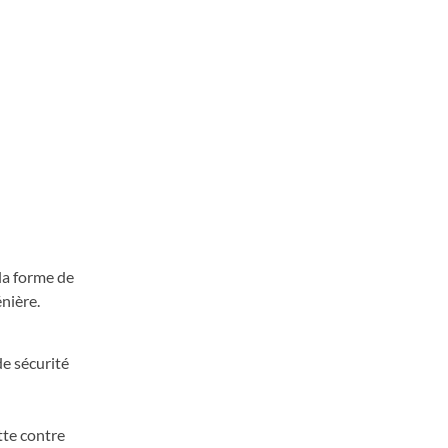
la forme de
nière.
de sécurité
;
utte contre