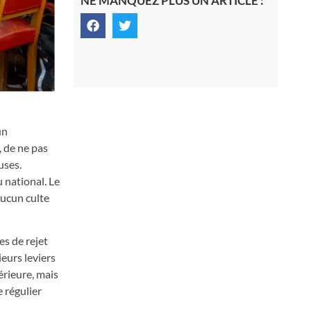
NE MANQUEZ PLUS UN ARTICLE :
un
, de ne pas
uses.
 national. Le
aucun culte
es de rejet
ieurs leviers
érieure, mais
e régulier