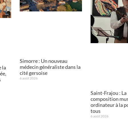
Simorre : Un nouveau
médecin généraliste dans la
 la
cité gersoise
ée,
6 août 2026
s
Saint-Frajou : La
composition mus
ordinateur à la p
tous
6 août 2026