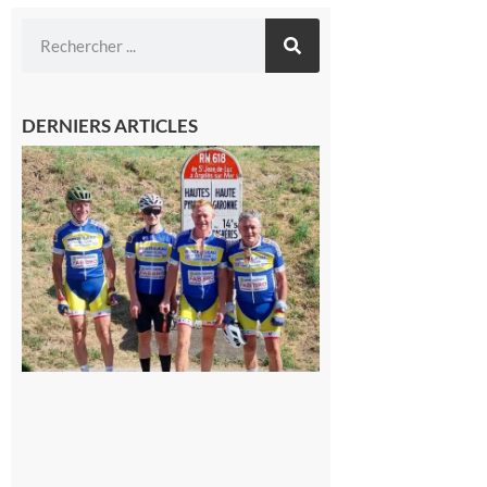
DERNIERS ARTICLES
Montréjeau
: Les sorties
du
Montréjeau
cyclo club
8 août 2026