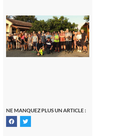
Saint-
Araille :
la
dernière
rando à
la
fraîche
de la
saison
était à
Cazac
8 août
2026
NE MANQUEZ PLUS UN ARTICLE :