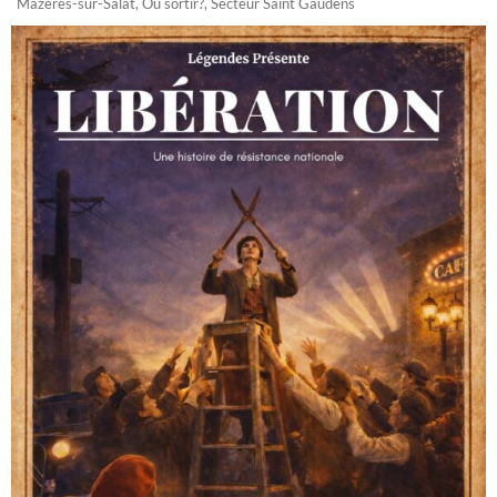
Mazères-sur-Salat
,
Où sortir?
,
Secteur Saint Gaudens