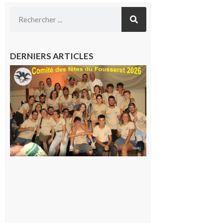
DERNIERS ARTICLES
Le
Fousseret :
la Fête de
la Saint-
Pierre est
terminée,
les Vikings
sont
rentrés
chez eux
6 août 2026