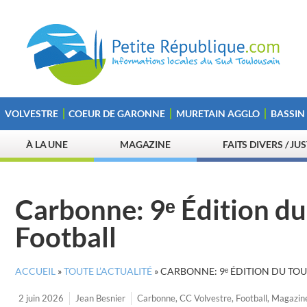
VOLVESTRE
COEUR DE GARONNE
MURETAIN AGGLO
BASSIN
À LA UNE
MAGAZINE
FAITS DIVERS / JU
Carbonne: 9ᵉ Édition du
Football
ACCUEIL
»
TOUTE L’ACTUALITÉ
»
CARBONNE: 9ᵉ ÉDITION DU TOU
2 juin 2026
Jean Besnier
Carbonne
,
CC Volvestre
,
Football
,
Magazin