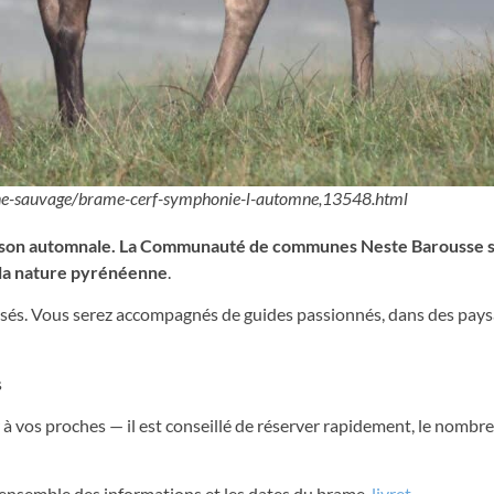
faune-sauvage/brame-cerf-symphonie-l-automne,13548.html
saison automnale. La Communauté de communes Neste Barousse 
 la nature pyrénéenne
.
osés. Vous serez accompagnés de guides passionnés, dans des pay
s
r à vos proches — il est conseillé de réserver rapidement, le nombre
’ensemble des informations et les dates du brame.
livret