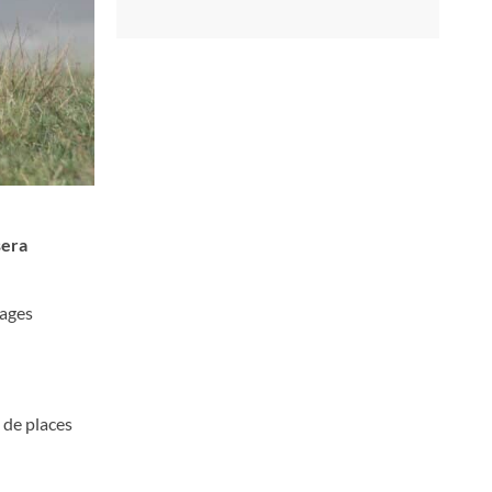
sera
sages
 de places