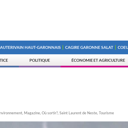
 AUTERIVAIN HAUT-GARONNAIS
CAGIRE GARONNE SALAT
COEU
STICE
POLITIQUE
ÉCONOMIE ET AGRICULTURE
nvironnement
,
Magazine
,
Où sortir?
,
Saint Laurent de Neste
,
Tourisme