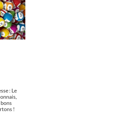
se : Le
lonnais,
 bons
rtons !