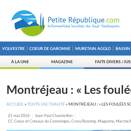
VOLVESTRE
COEUR DE GARONNE
MURETAIN AGGLO
BASSIN
À LA UNE
MAGAZINE
FAITS DIVERS / JU
Montréjeau : « Les foulée
ACCUEIL
»
TOUTE L’ACTUALITÉ
»
MONTRÉJEAU : « LES FOULÉES SO
25 mai 2026
Jean-Paul Chambrillon
CC Coeur et Coteaux du Comminges
,
Cross/Running
,
Magazine
,
Marche/