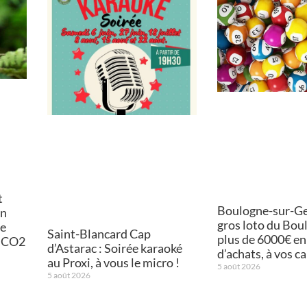
t
Boulogne-sur-Ges
on
gros loto du Bou
de
Saint-Blancard Cap
plus de 6000€ en
e CO2
d’Astarac : Soirée karaoké
d’achats, à vos ca
au Proxi, à vous le micro !
5 août 2026
5 août 2026