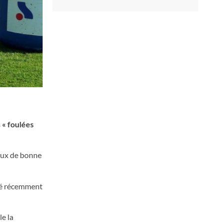
 « foulées
ieux de bonne
été récemment
e la