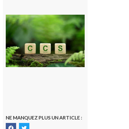
Comminges
et Piémont
Pyrénéen :
Consultation
publique sur
le projet de
stockage
souterrain
de CO2
5 août 2026
NE MANQUEZ PLUS UN ARTICLE :