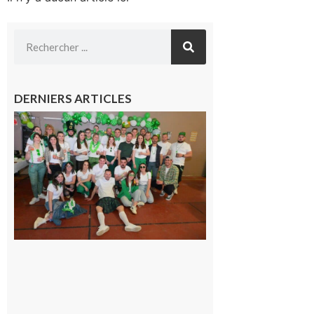
DERNIERS ARTICLES
Boulogne-
sur-Gesse :
Quatre jours
de fête avec
le Comité, un
programme
exceptionnel
6 août 2026