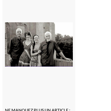
Rieux-
Volvestre
« Canaletto »
en concert !
7 août 2026
NE MANQUEZ PLUS UN ARTICLE :