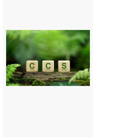
Comminges
et Piémont
Pyrénéen :
Consultation
publique sur
le projet de
stockage
souterrain
de CO2
5 août 2026