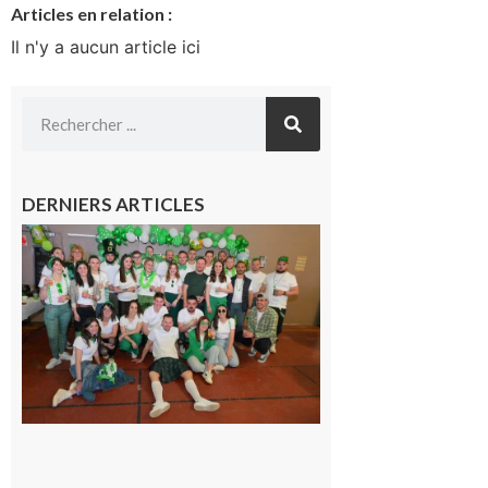
Articles en relation :
Il n'y a aucun article ici
DERNIERS ARTICLES
Boulogne-
sur-Gesse :
Quatre jours
de fête avec
le Comité, un
programme
exceptionnel
6 août 2026