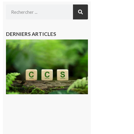
DERNIERS ARTICLES
Comminges
et Piémont
Pyrénéen :
Consultation
publique sur
le projet de
stockage
souterrain
de CO2
5 août 2026