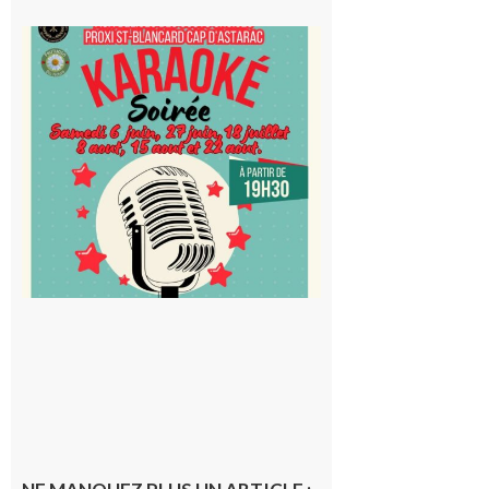
Saint-
Blancard
Cap
d’Astarac
: Soirée
karaoké
au Proxi,
à vous le
micro !
5 août 2026