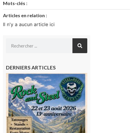
Mots-clés :
Articles en relation :
Il n'y a aucun article ici
DERNIERS ARTICLES
Loures-
Barousse :
Rock and
Steel : de
belles
mécaniques,
du rock, de
la
convivialité!
9 août 2026