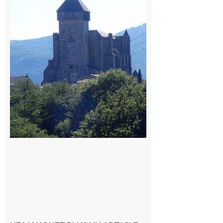
édition du
village des
patrimoines
du
Comminges
9 août 2026