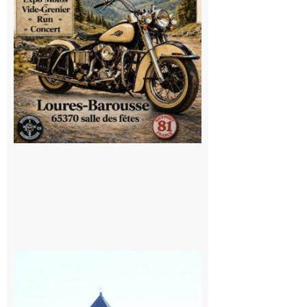
Saint
Bertrand de
Comminges
: 1ère