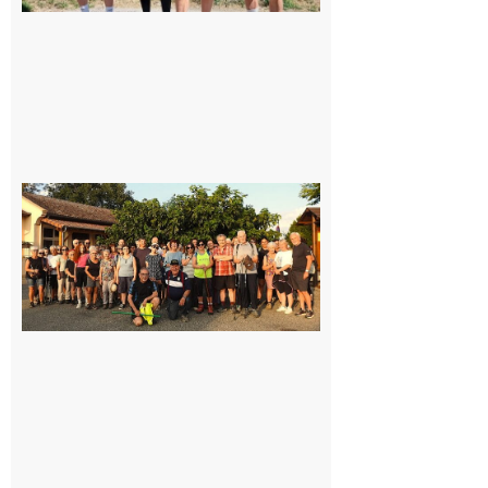
Saint-
Araille :
la
dernière
rando à
la
fraîche
de la
saison
était à
Cazac
8 août
2026