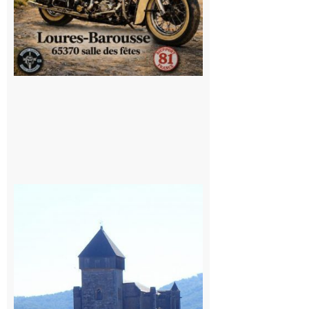
Saint
Bertrand de
Comminges
: 1ère
édition du
village des
patrimoines
du
Comminges
9 août 2026