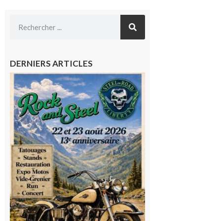
DERNIERS ARTICLES
Loures-
Barousse :
Rock and
Steel : de
belles
mécaniques,
du rock, de
la
convivialité!
9 août 2026