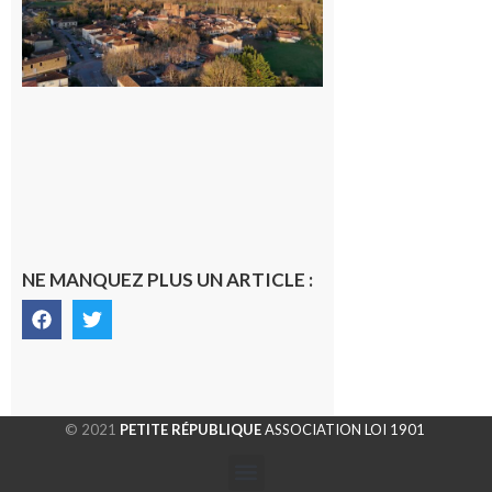
généraliste
dans la cité
gersoise
6 août 2026
NE MANQUEZ PLUS UN ARTICLE :
© 2021
PETITE RÉPUBLIQUE
ASSOCIATION LOI 1901