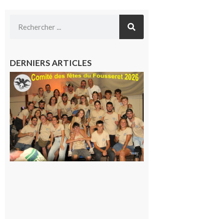
DERNIERS ARTICLES
Le
Fousseret :
la Fête de
la Saint-
Pierre est
terminée,
les Vikings
sont
rentrés
chez eux
6 août 2026