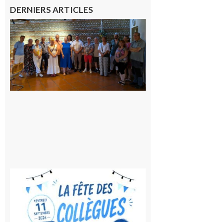
DERNIERS ARTICLES
Carbonne
: quatre
jours de
fête au
rythme
de la
Saint-
Laurent
10 août
2026
Saint-
Gaudens:
Fête des
Collègues
à la
rentrée !